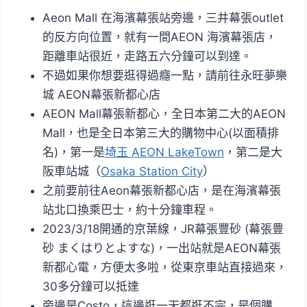
Aeon Mall 在海濱幕張站旁邊，三井幕張outlet
的反方向位置，就有一間AEON 海濱幕張店，
距離車站很近，走路五六分鐘可以到達。
不過如果你想要逛得過癮一點，請前往永旺夢樂
城 AEON幕張新都心店
AEON Mall幕張新都心，全日本第二大的AEON
Mall，也是全日本第三大的購物中心(以面積排
名)，第一是
埼玉 AEON LakeTown
，第二是大
阪車站城（
Osaka Station City
）
之前要前往Aeon幕張新都心店，是在海濱幕張
站北口換乘巴士，約十分鐘車程。
2023/3/18開通的京葉線，JR幕張豐砂 (幕張豊
砂 まくはりとよすな)，一出站就是AEON幕張
新都心電，方便太多啦，從東京車站直接過來，
30多分鐘可以抵達
旁邊是Costo，這邊逛一天都逛不完，是個購