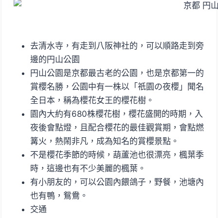
去清水寺，有走到八阪神社的，可以順路走到旁
邊的円山公園
円山公園是京都最古老的公園，也是京都第一的
賞櫻名勝，公園中有一株以「祇園の夜櫻」聞名
全日本，稱為櫻花女王的櫻花樹。
園內大約有680株櫻花樹，櫻花盛開的時期，入
夜後會點燈，且配合櫻花的最佳觀賞期，會點燃
篝火，熱鬧非凡，成為知名的賞櫻景點。
不是櫻花季節的時候，葫蘆池也很漂亮，楓葉季
時，這邊也有不少美麗的楓葉。
有小朋友的，可以公園內餵鴿子，野餐，池塘內
也有鴨，鴛鴦。
交通