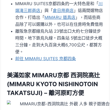
MIMARU SUITES京都四条的一大特色是和「
川
端滝三郎商店
」與「
倉日用商店
」這兩間選物店
合作，打造出「
MIMARU 道具店
」，而這些商
品除了可以選購以外，也可以在住房時免費借用
離阪急京都線烏丸站 23號出口大約七分鐘徒步
時間，地下鉄烏丸線・四条站 5號出口徒步大概
三分鐘，走到大丸百貨大概6,700公尺，都算方
便。
前往 MIMARU SUITES 京都四条
美滿如家 MIMARU京都 西洞院高辻
(MIMARU KYOTO NISHINOTOIN
TAKATSUJI) – 離河原町方便