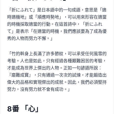
「折にふれて」是日本語中的一句成語，意思是「適
時適機地」或「順應時勢地」，可以用來形容在適當
的時機採取適當的行動。在這首詩中，「折にふれ
て」是表示「在適當的時機，我們應該要為了成為優
秀的人物而努力不懈。」
「竹的幹身上長滿了許多節紋，可以承受任何風雪的
考驗。人也是如此，只有經過各種艱難困苦的考驗，
才能成為世界上傑出的人物。正如一句諺語所說：
『磨難成寶』，只有通過一次次的試煉，才能鍛造出
偉大的品格和實現傑出的成就。因此，我們必須堅持
努力，沒有努力就不會有成功。」
8番 「心」