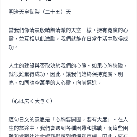
明治天皇御製（二十五）天
當我們像清晨般晴朗清澈的天空一樣，擁有寬廣的心
靈，並互相以此激勵，我們就能在日常生活中取得成
功。
人生的建設與否取決於我們的心態。如果心胸狹隘，
就很難獲得成功。因此，讓我們始終保持寬廣、明
亮、如同晴空萬里的大心靈，向前邁進。
（心は広く大きく）
這句日文的意思是「心胸要開闊，要有大度」。在人
生的旅途中，我們會遇到各種困難和挑戰，而這些困
難和挑戰往往會讓我們感到煩惱和束縛。因此，擁有