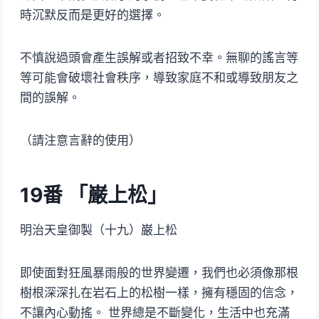
時沉默反而是更好的選擇。
不慎說過頭會產生誤解或者招致不幸。無聊的謠言等
等可能會破壞社會秩序，導致家庭不和或導致朋友之
間的誤解。
（請注意言辭的使用）
19
番 「巌上松」
明治天皇御製（十九）巌上松
即使面對狂風暴雨般的世界變遷，我們也必須像那根
樹根深深扎在岩石上的松樹一樣，擁有穩固的信念，
不讓內心動搖。 世界總是不斷變化，生活中也充滿