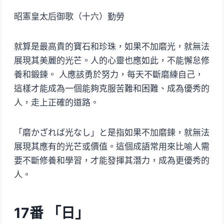
昭憲皇太后御歌（十六）勤勞
就算是最高貴的寶石和珍珠，如果不加磨光，就無法
展現其美麗的光芒。人的心靈也應如此，不能懈怠修
養和鍛鍊。 人應該勇於努力，每天不斷磨練自己，
這樣才能成為一個能夠克服苦難和困難、成為優秀的
人，走上正確的道路。
「磨かざれば光なし」と是指如果不加磨鍊，就無法
展現其應有的光芒或價值。這個成語常用來比喻人需
要不斷修養和學習，才能發揮其潛力，成為更優秀的
人。
17
番 「日」