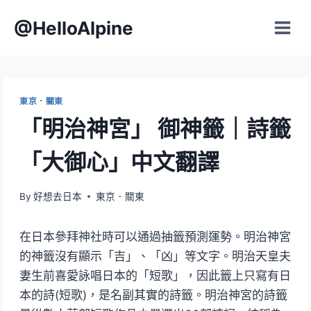
Skip
@HelloAlpine
to
content
東京．關東
「明治神宮」 御神籤｜詩籤
「大御心」中文翻譯
By
好想去日本
東京．關東
在日本參拜神社時可以通過抽籤預測運勢。明治神宮
的神籤沒有顯示「吉」、「凶」等文字。明治天皇夫
妻生前喜愛詠唱日本的「短歌」，因此籤上只寫有日
本的詩(短歌)，是名副其實的詩籤。明治神宮的詩籤