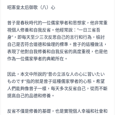
昭憲皇太后御歌（八）心
曾子是春秋時代的一位儒家學者和思想家，他非常重
視個人修養和自我反省。他經常說：“一日三省吾
身”，即每天至少三次反思自己的言行和行為，檢討
自己是否符合道德和倫理的標準。曾子的這種做法，
表現了他對自我修養和自我反省的高度重視，也是他
作為一位儒家學者的典範所在。
因此，本文中所說的“昔の立派な人の心に習いたい
ものです”指的就是曾子這種儒家學者的心態。希望
人們能夠像曾子一樣，每天多次反省自己，從而不斷
提高自己的品德和修養。
反省不僅是修養的基礎，也是實現個人幸福和社會和