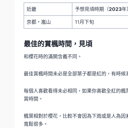
近畿
予想見頃時期（
2023
年
京都・嵐山
11月下旬
最佳的賞楓時間，見頃
和櫻花時的滿開含義不同。
最佳賞楓時間未必是全部葉子都是紅的，有時候
每個人喜歡看得未必相同，如果你喜歡全紅的楓
賞時間。
楓葉相對於櫻花，比較不會因為下雨或是人為因
寬鬆很多。